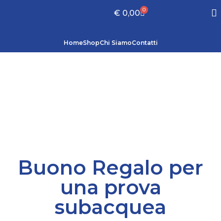
0
€
0,00
Home
Shop
Chi Siamo
Contatti
Buono Regalo per
una prova
subacquea