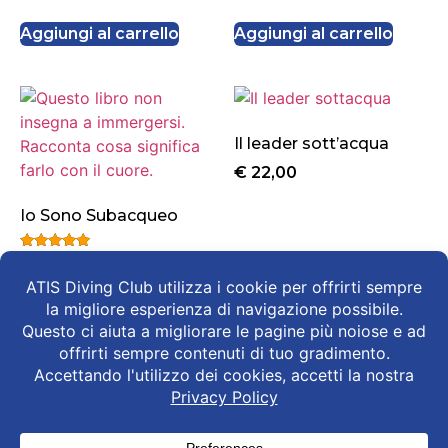
su 5
Aggiungi al carrello
Aggiungi al carrello
Il leader sott’acqua
€
22,00
Io Sono Subacqueo
Valutato
€
22,00
4.75
su 5
Aggiungi al carrello
Aggiungi al carrello
Copyright © 2025 Atis Diving Club - Sede legale: Via Staffali, 7 - 37062 Dossobuono
(VR) Italy - P.Iva: 04646780231 CF: 04646780231