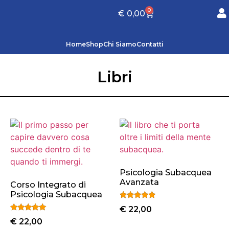
0
€
0,00
Home
Shop
Chi Siamo
Contatti
Libri
Psicologia Subacquea
Avanzata
Corso Integrato di
Psicologia Subacquea
Valutato
€
22,00
5.00
Valutato
su 5
€
22,00
5.00